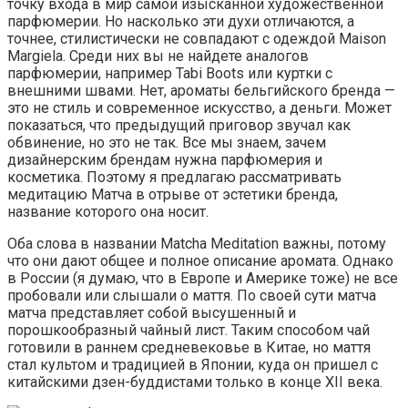
точку входа в мир самой изысканной художественной
парфюмерии. Но насколько эти духи отличаются, а
точнее, стилистически не совпадают с одеждой Maison
Margiela. Среди них вы не найдете аналогов
парфюмерии, например Tabi Boots или куртки с
внешними швами. Нет, ароматы бельгийского бренда —
это не стиль и современное искусство, а деньги. Может
показаться, что предыдущий приговор звучал как
обвинение, но это не так. Все мы знаем, зачем
дизайнерским брендам нужна парфюмерия и
косметика. Поэтому я предлагаю рассматривать
медитацию Матча в отрыве от эстетики бренда,
название которого она носит.
Оба слова в названии Matcha Meditation важны, потому
что они дают общее и полное описание аромата. Однако
в России (я думаю, что в Европе и Америке тоже) не все
пробовали или слышали о маття. По своей сути матча
матча представляет собой высушенный и
порошкообразный чайный лист. Таким способом чай
готовили в раннем средневековье в Китае, но маття
стал культом и традицией в Японии, куда он пришел с
китайскими дзен-буддистами только в конце XII века.