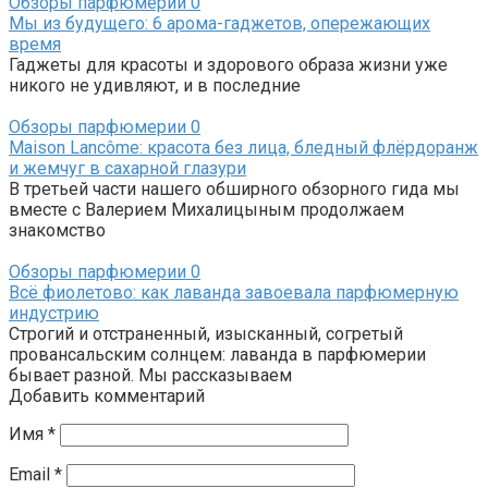
Обзоры парфюмерии
0
Мы из будущего: 6 арома-гаджетов, опережающих
время
Гаджеты для красоты и здорового образа жизни уже
никого не удивляют, и в последние
Обзоры парфюмерии
0
Maison Lancôme: красота без лица, бледный флёрдоранж
и жемчуг в сахарной глазури
В третьей части нашего обширного обзорного гида мы
вместе с Валерием Михалицыным продолжаем
знакомство
Обзоры парфюмерии
0
Всё фиолетово: как лаванда завоевала парфюмерную
индустрию
Строгий и отстраненный, изысканный, согретый
провансальским солнцем: лаванда в парфюмерии
бывает разной. Мы рассказываем
Добавить комментарий
Имя
*
Email
*