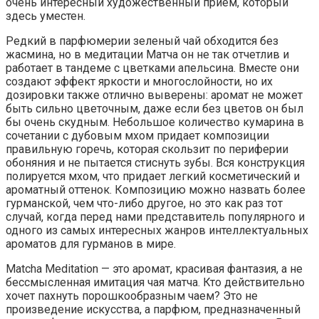
очень интересный художественный прием, который
здесь уместен.
Редкий в парфюмерии зеленый чай обходится без
жасмина, но в медитации Матча он не так отчетлив и
работает в тандеме с цветками апельсина. Вместе они
создают эффект яркости и многослойности, но их
дозировки также отлично выверены: аромат не может
быть сильно цветочным, даже если без цветов он был
бы очень скудным. Небольшое количество кумарина в
сочетании с дубовым мхом придает композиции
правильную горечь, которая скользит по периферии
обоняния и не пытается стиснуть зубы. Вся конструкция
полируется мхом, что придает легкий косметический и
ароматный оттенок. Композицию можно назвать более
гурманской, чем что-либо другое, но это как раз тот
случай, когда перед нами представитель популярного и
одного из самых интересных жанров интеллектуальных
ароматов для гурманов в мире.
Matcha Meditation — это аромат, красивая фантазия, а не
бессмысленная имитация чая матча. Кто действительно
хочет пахнуть порошкообразным чаем? Это не
произведение искусства, а парфюм, предназначенный