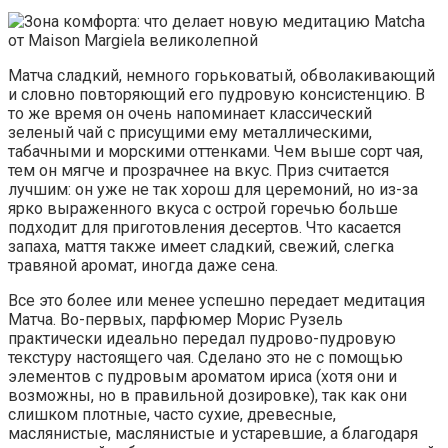
Матча сладкий, немного горьковатый, обволакивающий
и словно повторяющий его пудровую консистенцию. В
то же время он очень напоминает классический
зеленый чай с присущими ему металлическими,
табачными и морскими оттенками. Чем выше сорт чая,
тем он мягче и прозрачнее на вкус. Приз считается
лучшим: он уже не так хорош для церемоний, но из-за
ярко выраженного вкуса с острой горечью больше
подходит для приготовления десертов. Что касается
запаха, маття также имеет сладкий, свежий, слегка
травяной аромат, иногда даже сена.
Все это более или менее успешно передает медитация
Матча. Во-первых, парфюмер Морис Рузель
практически идеально передал пудрово-пудровую
текстуру настоящего чая. Сделано это не с помощью
элементов с пудровым ароматом ириса (хотя они и
возможны, но в правильной дозировке), так как они
слишком плотные, часто сухие, древесные,
маслянистые, маслянистые и устаревшие, а благодаря