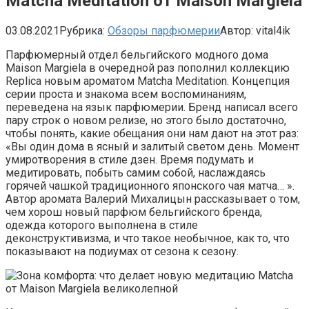
Matcha Meditation от Maison Margiela
03.08.2021
Рубрика:
Обзоры парфюмерии
Автор:
vital4ik
Парфюмерный отдел бельгийского модного дома
Maison Margiela в очередной раз пополнил коллекцию
Replica новым ароматом Matcha Meditation. Концепция
серии проста и знакома всем воспоминаниям,
переведена на язык парфюмерии. Бренд написал всего
пару строк о новом релизе, но этого было достаточно,
чтобы понять, какие обещания они нам дают на этот раз:
«Вы один дома в ясный и залитый светом день. Момент
умиротворения в стиле дзен. Время подумать и
медитировать, побыть самим собой, наслаждаясь
горячей чашкой традиционного японского чая матча… ».
Автор аромата Валерий Михалицын рассказывает о том,
чем хорош новый парфюм бельгийского бренда,
одежда которого выполнена в стиле
деконструктивизма, и что такое необычное, как то, что
показывают на подиумах от сезона к сезону.