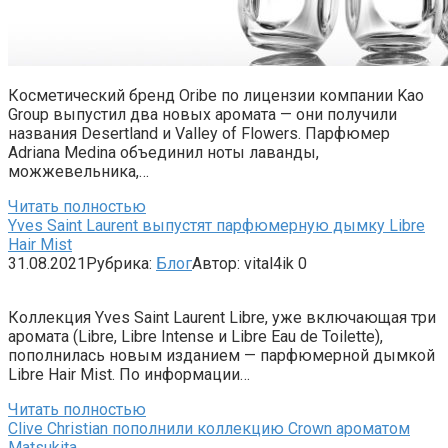
Косметический бренд Oribe по лицензии компании Kao
Group выпустил два новых аромата — они получили
названия Desertland и Valley of Flowers. Парфюмер
Adriana Medina объединил ноты лаванды,
можжевельника,…
Читать полностью
Yves Saint Laurent выпустят парфюмерную дымку Libre
Hair Mist
31.08.2021
Рубрика:
Блог
Автор:
vital4ik
0
Коллекция Yves Saint Laurent Libre, уже включающая три
аромата (Libre, Libre Intense и Libre Eau de Toilette),
пополнилась новым изданием — парфюмерной дымкой
Libre Hair Mist. По информации…
Читать полностью
Clive Christian пополнили коллекцию Crown ароматом
Matsukita