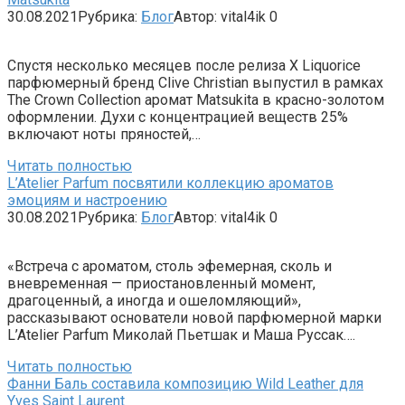
30.08.2021
Рубрика:
Блог
Автор:
vital4ik
0
Спустя несколько месяцев после релиза X Liquorice
парфюмерный бренд Clive Christian выпустил в рамках
The Crown Collection аромат Matsukita в красно-золотом
оформлении. Духи с концентрацией веществ 25%
включают ноты пряностей,…
Читать полностью
L’Atelier Parfum посвятили коллекцию ароматов
эмоциям и настроению
30.08.2021
Рубрика:
Блог
Автор:
vital4ik
0
«Встреча с ароматом, столь эфемерная, сколь и
вневременная — приостановленный момент,
драгоценный, а иногда и ошеломляющий»,
рассказывают основатели новой парфюмерной марки
L’Atelier Parfum Миколай Пьетшак и Маша Руссак….
Читать полностью
Фанни Баль составила композицию Wild Leather для
Yves Saint Laurent