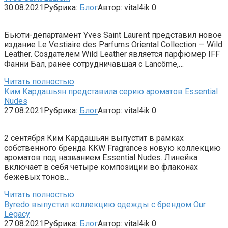
30.08.2021
Рубрика:
Блог
Автор:
vital4ik
0
Бьюти-департамент Yves Saint Laurent представил новое
издание Le Vestiaire des Parfums Oriental Collection — Wild
Leather. Создателем Wild Leather является парфюмер IFF
Фанни Бал, ранее сотрудничавшая с Lancôme,…
Читать полностью
Ким Кардашьян представила серию ароматов Essential
Nudes
27.08.2021
Рубрика:
Блог
Автор:
vital4ik
0
2 сентября Ким Кардашьян выпустит в рамках
собственного бренда KKW Fragrances новую коллекцию
ароматов под названием Essential Nudes. Линейка
включает в себя четыре композиции во флаконах
бежевых тонов…
Читать полностью
Byredo выпустил коллекцию одежды с брендом Our
Legacy
27.08.2021
Рубрика:
Блог
Автор:
vital4ik
0