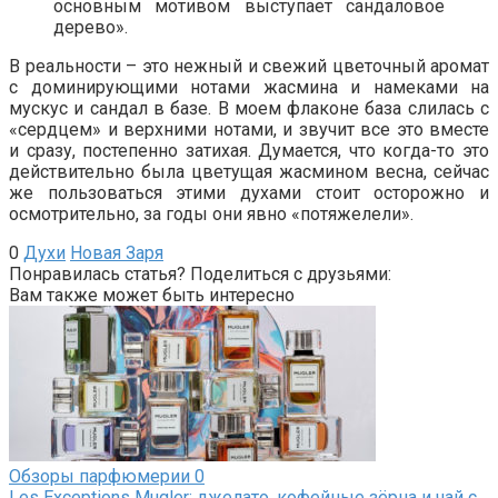
основным мотивом выступает сандаловое
дерево».
В реальности – это нежный и свежий цветочный аромат
с доминирующими нотами жасмина и намеками на
мускус и сандал в базе. В моем флаконе база слилась с
«сердцем» и верхними нотами, и звучит все это вместе
и сразу, постепенно затихая. Думается, что когда-то это
действительно была цветущая жасмином весна, сейчас
же пользоваться этими духами стоит осторожно и
осмотрительно, за годы они явно «потяжелели».
0
Духи
Новая Заря
Понравилась статья? Поделиться с друзьями:
Вам также может быть интересно
Обзоры парфюмерии
0
Les Exceptions Mugler: джелато, кофейные зёрна и чай с