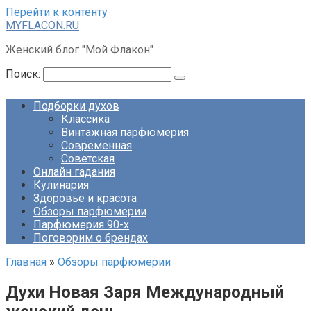
Перейти к контенту
MYFLACON.RU
Женский блог "Мой Флакон"
Поиск:
Подборки духов
Классика
Винтажная парфюмерия
Современная
Советская
Онлайн гадания
Кулинария
Здоровье и красота
Обзоры парфюмерии
Парфюмерия 90-х
Поговорим о брендах
Главная
»
Обзоры парфюмерии
Духи Новая Заря Международный