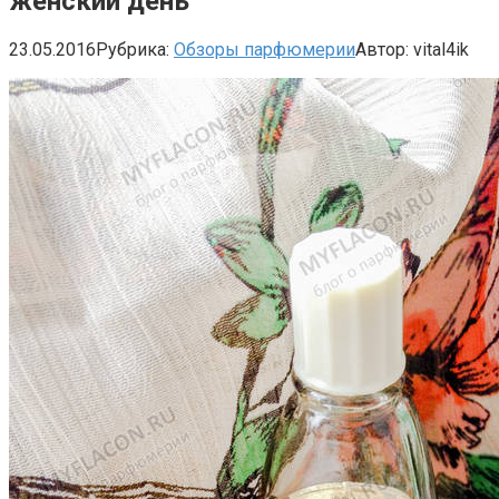
женский день
23.05.2016
Рубрика:
Обзоры парфюмерии
Автор:
vital4ik