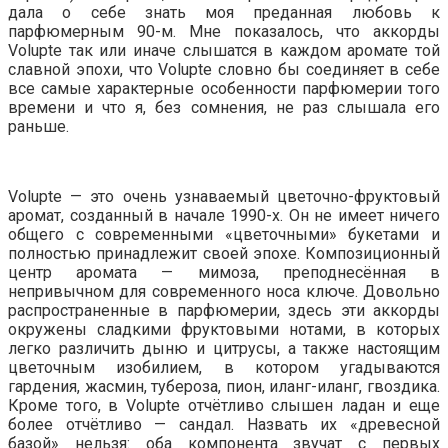
дала о себе знать моя преданная любовь к
парфюмерным 90-м. Мне показалось, что аккорды
Volupte так или иначе слышатся в каждом аромате той
славной эпохи, что Volupte словно бы соединяет в себе
все самые характерные особенности парфюмерии того
времени и что я, без сомнения, не раз слышала его
раньше.
Volupte — это очень узнаваемый цветочно-фруктовый
аромат, созданный в начале 1990-х. Он не имеет ничего
общего с современными «цветочными» букетами и
полностью принадлежит своей эпохе. Композиционный
центр аромата — мимоза, преподнесённая в
непривычном для современного носа ключе. Довольно
распространенные в парфюмерии, здесь эти аккорды
окружены сладкими фруктовыми нотами, в которых
легко различить дыню и цитрусы, а также настоящим
цветочным изобилием, в котором угадываются
гардения, жасмин, тубероза, пион, иланг-иланг, гвоздика.
Кроме того, в Volupte отчётливо слышен ладан и еще
более отчётливо — сандал. Назвать их «древесной
базой» нельзя: оба компонента звучат с первых