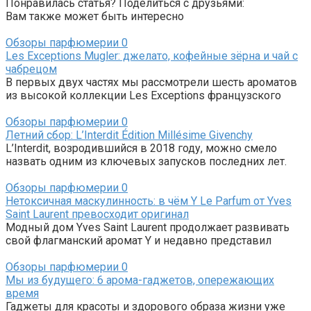
Понравилась статья? Поделиться с друзьями:
Вам также может быть интересно
Обзоры парфюмерии
0
Les Exceptions Mugler: джелато, кофейные зёрна и чай с
чабрецом
В первых двух частях мы рассмотрели шесть ароматов
из высокой коллекции Les Exceptions французского
Обзоры парфюмерии
0
Летний сбор: L’Interdit Édition Millésime Givenchy
L’Interdit, возродившийся в 2018 году, можно смело
назвать одним из ключевых запусков последних лет.
Обзоры парфюмерии
0
Нетоксичная маскулинность: в чём Y Le Parfum от Yves
Saint Laurent превосходит оригинал
Модный дом Yves Saint Laurent продолжает развивать
свой флагманский аромат Y и недавно представил
Обзоры парфюмерии
0
Мы из будущего: 6 арома-гаджетов, опережающих
время
Гаджеты для красоты и здорового образа жизни уже