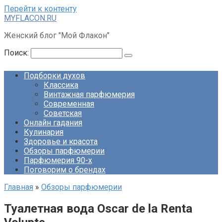
Перейти к контенту
MYFLACON.RU
Женский блог "Мой Флакон"
Поиск:
Подборки духов
Классика
Винтажная парфюмерия
Современная
Советская
Онлайн гадания
Кулинария
Здоровье и красота
Обзоры парфюмерии
Парфюмерия 90-х
Поговорим о брендах
Главная
»
Обзоры парфюмерии
Туалетная вода Oscar de la Renta