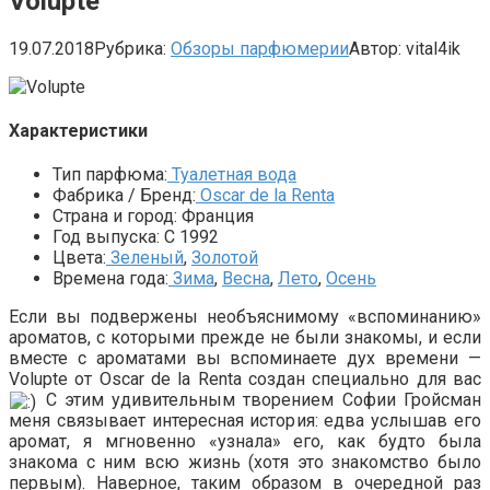
Volupte
19.07.2018
Рубрика:
Обзоры парфюмерии
Автор:
vital4ik
Характеристики
Тип парфюма:
Туалетная вода
Фабрика / Бренд:
Oscar de la Renta
Страна и город:
Франция
Год выпуска:
С 1992
Цвета:
Зеленый
,
Золотой
Времена года:
Зима
,
Весна
,
Лето
,
Осень
Если вы подвержены необъяснимому «вспоминанию»
ароматов, с которыми прежде не были знакомы, и если
вместе с ароматами вы вспоминаете дух времени —
Volupte от Oscar de la Renta создан специально для вас
С этим удивительным творением Софии Гройсман
меня связывает интересная история: едва услышав его
аромат, я мгновенно «узнала» его, как будто была
знакома с ним всю жизнь (хотя это знакомство было
первым). Наверное, таким образом в очередной раз