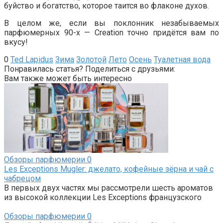
буйство и богатство, которое таится во флаконе духов.
В целом же, если вы поклонник незабываемых
парфюмерных 90-х — Creation точно придётся вам по
вкусу!
0
Ted Lapidus
Зима
Золотой
Лето
Осень
Туалетная вода
Понравилась статья? Поделиться с друзьями:
Вам также может быть интересно
Обзоры парфюмерии
0
Les Exceptions Mugler: джелато, кофейные зёрна и чай с
чабрецом
В первых двух частях мы рассмотрели шесть ароматов
из высокой коллекции Les Exceptions французского
Обзоры парфюмерии
0