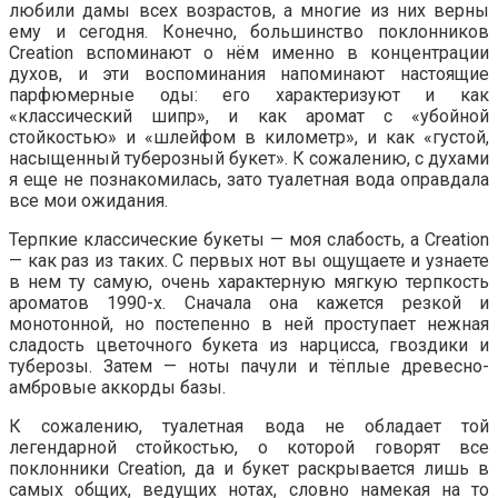
любили дамы всех возрастов, а многие из них верны
ему и сегодня. Конечно, большинство поклонников
Creation вспоминают о нём именно в концентрации
духов, и эти воспоминания напоминают настоящие
парфюмерные оды: его характеризуют и как
«классический шипр», и как аромат с «убойной
стойкостью» и «шлейфом в километр», и как «густой,
насыщенный туберозный букет». К сожалению, с духами
я еще не познакомилась, зато туалетная вода оправдала
все мои ожидания.
Терпкие классические букеты — моя слабость, а Creation
— как раз из таких. С первых нот вы ощущаете и узнаете
в нем ту самую, очень характерную мягкую терпкость
ароматов 1990-х. Сначала она кажется резкой и
монотонной, но постепенно в ней проступает нежная
сладость цветочного букета из нарцисса, гвоздики и
туберозы. Затем — ноты пачули и тёплые древесно-
амбровые аккорды базы.
К сожалению, туалетная вода не обладает той
легендарной стойкостью, о которой говорят все
поклонники Creation, да и букет раскрывается лишь в
самых общих, ведущих нотах, словно намекая на то