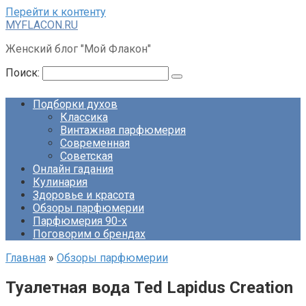
Перейти к контенту
MYFLACON.RU
Женский блог "Мой Флакон"
Поиск:
Подборки духов
Классика
Винтажная парфюмерия
Современная
Советская
Онлайн гадания
Кулинария
Здоровье и красота
Обзоры парфюмерии
Парфюмерия 90-х
Поговорим о брендах
Главная
»
Обзоры парфюмерии
Туалетная вода Ted Lapidus Creation