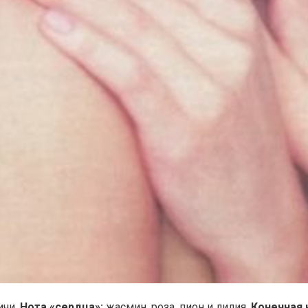
ичи.
Нота «сердца»:
жасмин, роза, пион и лилия.
Конечная 