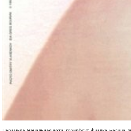
Пирамида
. Начальная нота:
грейпфрут, фиалка, малина, л