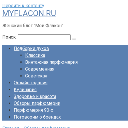
Перейти к контенту
MYFLACON.RU
Женский блог "Мой Флакон"
Поиск:
Подборки духов
Классика
Винтажная парфюмерия
Современная
Советская
Онлайн гадания
Кулинария
Здоровье и красота
Обзоры парфюмерии
Парфюмерия 90-х
Поговорим о брендах