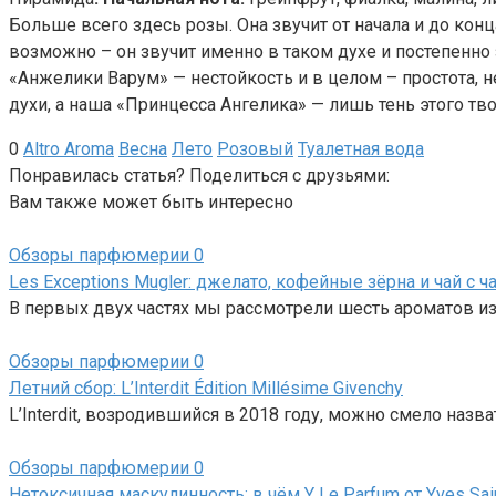
Больше всего здесь розы. Она звучит от начала и до кон
возможно – он звучит именно в таком духе и постепенно 
«Анжелики Варум» — нестойкость и в целом – простота, 
духи, а наша «Принцесса Ангелика» — лишь тень этого тв
0
Altro Aroma
Весна
Лето
Розовый
Туалетная вода
Понравилась статья? Поделиться с друзьями:
Вам также может быть интересно
Обзоры парфюмерии
0
Les Exceptions Mugler: джелато, кофейные зёрна и чай с 
В первых двух частях мы рассмотрели шесть ароматов из
Обзоры парфюмерии
0
Летний сбор: L’Interdit Édition Millésime Givenchy
L’Interdit, возродившийся в 2018 году, можно смело назв
Обзоры парфюмерии
0
Нетоксичная маскулинность: в чём Y Le Parfum от Yves Sai