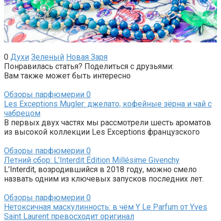
0
Духи
Зеленый
Новая Заря
Понравилась статья? Поделиться с друзьями:
Вам также может быть интересно
Обзоры парфюмерии
0
Les Exceptions Mugler: джелато, кофейные зёрна и чай с
чабрецом
В первых двух частях мы рассмотрели шесть ароматов
из высокой коллекции Les Exceptions французского
Обзоры парфюмерии
0
Летний сбор: L’Interdit Édition Millésime Givenchy
L’Interdit, возродившийся в 2018 году, можно смело
назвать одним из ключевых запусков последних лет.
Обзоры парфюмерии
0
Нетоксичная маскулинность: в чём Y Le Parfum от Yves
Saint Laurent превосходит оригинал