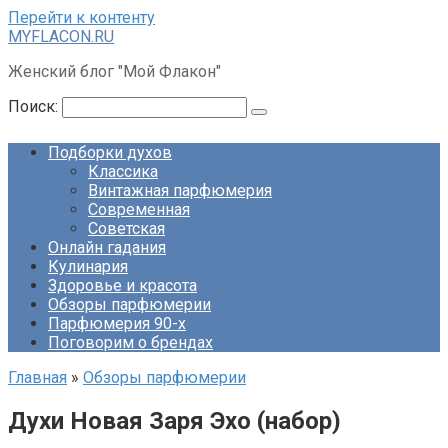
Перейти к контенту
MYFLACON.RU
Женский блог "Мой Флакон"
Поиск:
Подборки духов
Классика
Винтажная парфюмерия
Современная
Советская
Онлайн гадания
Кулинария
Здоровье и красота
Обзоры парфюмерии
Парфюмерия 90-х
Поговорим о брендах
Главная
»
Обзоры парфюмерии
Духи Новая Заря Эхо (набор)