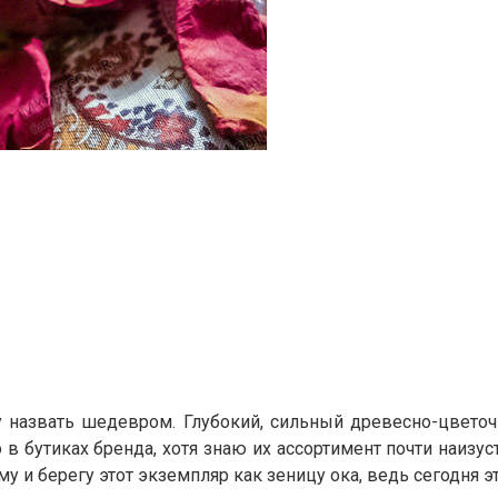
у назвать шедевром. Глубокий, сильный древесно-цветочн
о в бутиках бренда, хотя знаю их ассортимент почти наиз
у и берегу этот экземпляр как зеницу ока, ведь сегодня э