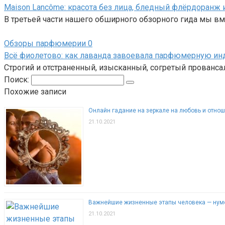
Maison Lancôme: красота без лица, бледный флёрдоранж 
В третьей части нашего обширного обзорного гида мы 
Обзоры парфюмерии
0
Всё фиолетово: как лаванда завоевала парфюмерную ин
Строгий и отстраненный, изысканный, согретый прованс
Поиск:
Похожие записи
Онлайн гадание на зеркале на любовь и отно
21.10.2021
Важнейшие жизненные этапы человека — нум
21.10.2021