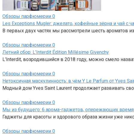
Обзоры парфюмерии
0
Les Exceptions Mugler: джелато, кофейные зёрна и чай с 
В первых двух частях мы рассмотрели шесть ароматов из
Обзоры парфюмерии
0
Летний сбор: L’Interdit Édition Millésime Givenchy
L’Interdit, возродившийся в 2018 году, можно смело назв
Обзоры парфюмерии
0
Нетоксичная маскулинность: в чём Y Le Parfum от Yves Sai
Модный дом Yves Saint Laurent продолжает развивать св
Обзоры парфюмерии
0
Мы из будущего: 6 арома-гаджетов, опережающих время
Гаджеты для красоты и здорового образа жизни уже нико
Обзоры парфюмерии
0