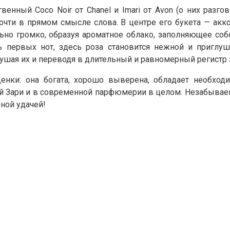
венный Coco Noir от Chanel и Imari от Avon (о них разго
чти в прямом смысле слова. В центре его букета — акк
льно громко, образуя ароматное облако, заполняющее со
ть первых нот, здесь роза становится нежной и приглу
лушая их и переводя в длительный и равномерный регистр 
нки: она богата, хорошо выверена, обладает необхо
й Зари и в современной парфюмерии в целом. Незабываем
ной удачей!