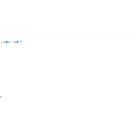
ь счастливым
rs