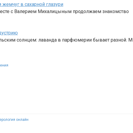
и жемчуг в сахарной глазури
вместе с Валерием Михалицыным продолжаем знакомство
дустрию
альским солнцем: лаванда в парфюмерии бывает разной. 
шения
ерология онлайн