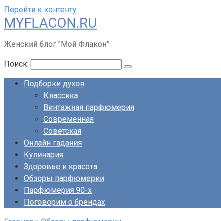
Перейти к контенту
MYFLACON.RU
Женский блог "Мой Флакон"
Поиск:
Подборки духов
Классика
Винтажная парфюмерия
Современная
Советская
Онлайн гадания
Кулинария
Здоровье и красота
Обзоры парфюмерии
Парфюмерия 90-х
Поговорим о брендах