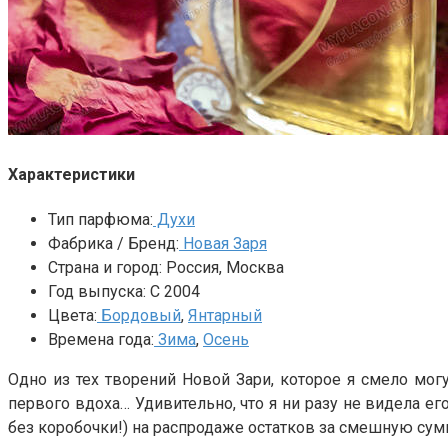
Характеристики
Тип парфюма:
Духи
Фабрика / Бренд:
Новая Заря
Страна и город:
Россия, Москва
Год выпуска:
С 2004
Цвета:
Бордовый
,
Янтарный
Времена года:
Зима
,
Осень
Одно из тех творений Новой Зари, которое я смело мог
первого вдоха… Удивительно, что я ни разу не видела ег
без коробочки!) на распродаже остатков за смешную сумм