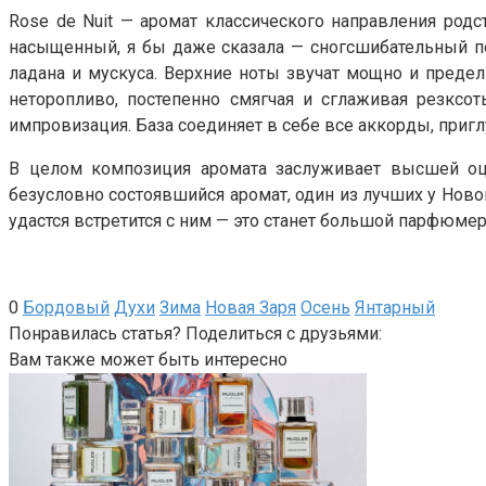
Rose de Nuit — аромат классического направления родст
насыщенный, я бы даже сказала — сногсшибательный по
ладана и мускуса. Верхние ноты звучат мощно и преде
неторопливо, постепенно смягчая и сглаживая резксо
импровизация. База соединяет в себе все аккорды, приг
В целом композиция аромата заслуживает высшей оце
безусловно состоявшийся аромат, один из лучших у Ново
удастся встретится с ним — это станет большой парфюмер
0
Бордовый
Духи
Зима
Новая Заря
Осень
Янтарный
Понравилась статья? Поделиться с друзьями:
Вам также может быть интересно