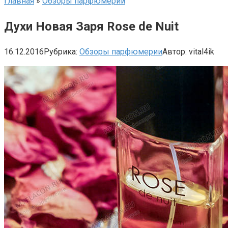
Главная
»
Обзоры парфюмерии
Духи Новая Заря Rose de Nuit
16.12.2016
Рубрика:
Обзоры парфюмерии
Автор:
vital4ik