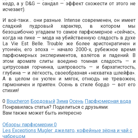
кедр, а у D&G — сандал — эффект схожести от этого не
исчезает).
И всё-таки… они разные. Intense современен, он имеет
сладкий пудровый характер, в котором мы
безошибочно угадаем то самое парфюмерное «сейчас»,
когда на пике — мода на убийственную сладость в духе
La Vie Est Belle. Trouble же более аристократичен и
утончён, его эпоха — начало 2000-х, рубежное время
парфюмерных экспериментов, взлётов и падений. В
этом аромате слиты воедино томная сладость — и
цитрусовая горчинка, шипровость — и бархатистость,
глубина — и лёгкость, своеобразная «нехватка шлейфа».
А в целом он уютен и мягок, отнюдь не тревожен,
гармоничен и приятен. Осень в стиле бордо — вот его
стихия!
0
Boucheron
Бордовый
Зима
Осень
Парфюмерная вода
Понравилась статья? Поделиться с друзьями:
Вам также может быть интересно
Обзоры парфюмерии
0
Les Exceptions Mugler: джелато, кофейные зёрна и чай с
чабрецом