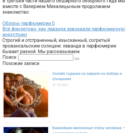
В третьей части нашего обширного обзорного гида мы
вместе с Валерием Михалицыным продолжаем
знакомство
Обзоры парфюмерии
0
Всё фиолетово: как лаванда завоевала парфюмерную
индустрию
Строгий и отстраненный, изысканный, согретый
провансальским солнцем: лаванда в парфюмерии
бывает разной. Мы рассказываем
Поиск:
Похожие записи
Онлайн гадание на зеркале на любовь и
отношения
21.10.2021
Важнейшие жизненные этапы человека —