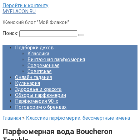
Перейти к контенту
MYFLACON.RU
Женский блог "Мой Флакон"
Поиск:
Подборки духов
Классика
Винтажная парфюмерия
Современная
Советская
Онлайн гадания
Кулинария
Здоровье и красота
Обзоры парфюмерии
Парфюмерия 90-х
Поговорим о брендах
Главная
»
Классика парфюмерии: бессмертные имена
Парфюмерная вода Boucheron