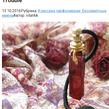
Trouble
13.10.2016
Рубрика:
Классика парфюмерии: бессмертные
имена
Автор:
vital4ik